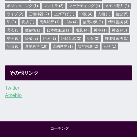
ポジショニング
(1)
マントラ
(3)
マーケティング
(4)
メモの魔力
(1)
ライブ
(2)
三種神器
(2)
上げ下げ
(1)
中観
(4)
人相
(1)
信念
(5)
印
(3)
収功
(1)
天鳥船行
(1)
式神
(4)
後天の気
(1)
情報書換
(4)
憑依
(3)
数秘術
(1)
日本雛形論
(1)
現状
(4)
神事
(1)
神道
(43)
空手
(6)
経済
(3)
絵画
(1)
絶対音感
(2)
肋骨
(2)
自律訓練法
(1)
記憶
(6)
運動科学
(19)
霊的世界
(1)
霊的階層
(2)
麻雀
(1)
その他リンク
Twitter
Ameblo
コーチング