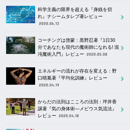
科学主義の限界を超える『身銭を切
れ』ナシームタレブ著レビュー
2020.06.13
コーチングは啓蒙：黒野忍著『1日30
分であなたも現代の魔術師になれる! 混
沌魔術入門』レビュー
2020.05.08
エネルギーの流れが存在を変える：野
口晴胤著『平均化訓練』レビュー
2020.04.19
からだの法則はこころの法則：坪井香
譲著『気の身体術―メビウス気流法』
レビュー
2020.04.18