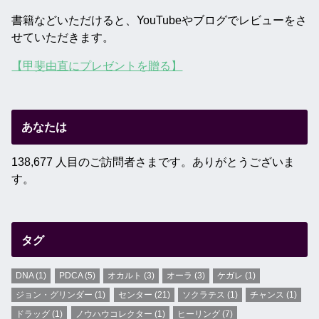
書籍などいただけると、YouTubeやブログでレビューをさ
せていただきます。
【甲斐由直にプレゼントを贈る】
あなたは
138,677 人目のご訪問者さまです。ありがとうございま
す。
タグ
DNA
(1)
PDCA
(5)
オカルト
(3)
オーラ
(3)
ケガレ
(1)
ジョン・グリンダー
(1)
センター
(21)
ソクラテス
(1)
チャンス
(1)
ドラッグ
(1)
ノウハウコレクター
(1)
ヒーリング
(7)