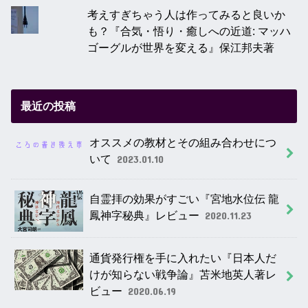
考えすぎちゃう人は作ってみると良いか
も？『合気・悟り・癒しへの近道: マッハ
ゴーグルが世界を変える』保江邦夫著
最近の投稿
オススメの教材とその組み合わせにつ
いて
2023.01.10
自霊拝の効果がすごい『宮地水位伝 龍
鳳神字秘典』レビュー
2020.11.23
通貨発行権を手に入れたい『日本人だ
けが知らない戦争論』苫米地英人著レ
ビュー
2020.06.19