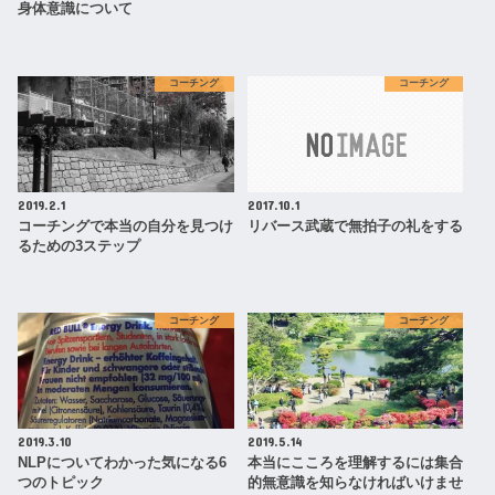
身体意識について
コーチング
コーチング
2019.2.1
2017.10.1
コーチングで本当の自分を見つけ
リバース武蔵で無拍子の礼をする
るための3ステップ
コーチング
コーチング
2019.3.10
2019.5.14
NLPについてわかった気になる6
本当にこころを理解するには集合
つのトピック
的無意識を知らなければいけませ