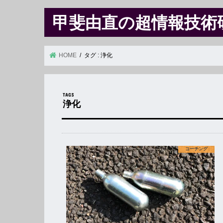
甲斐由直の超情報技術
HOME
タグ : 浄化
浄化
コーチング