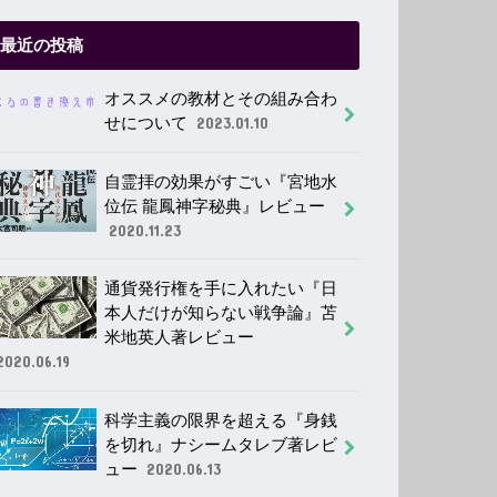
最近の投稿
オススメの教材とその組み合わ
せについて
2023.01.10
自霊拝の効果がすごい『宮地水
位伝 龍鳳神字秘典』レビュー
2020.11.23
通貨発行権を手に入れたい『日
本人だけが知らない戦争論』苫
米地英人著レビュー
2020.06.19
科学主義の限界を超える『身銭
を切れ』ナシームタレブ著レビ
ュー
2020.06.13