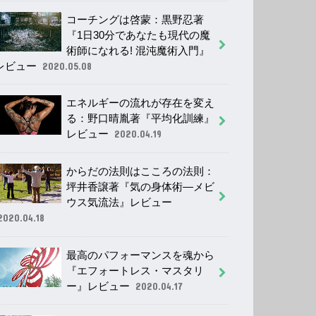
コーチングは啓蒙：黒野忍著
『1日30分であなたも現代の魔
術師になれる! 混沌魔術入門』
レビュー
2020.05.08
エネルギーの流れが存在を変え
る：野口晴胤著『平均化訓練』
レビュー
2020.04.19
からだの法則はこころの法則：
坪井香譲著『気の身体術―メビ
ウス気流法』レビュー
2020.04.18
最高のパフォーマンスを魂から
『エフォートレス・マスタリ
ー』レビュー
2020.04.17