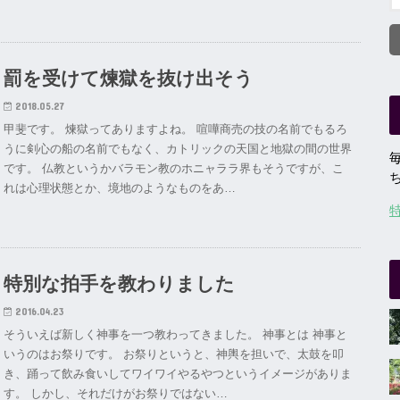
罰を受けて煉獄を抜け出そう
2018.05.27
甲斐です。 煉獄ってありますよね。 喧嘩商売の技の名前でもるろ
うに剣心の船の名前でもなく、カトリックの天国と地獄の間の世界
です。 仏教というかバラモン教のホニャララ界もそうですが、こ
れは心理状態とか、境地のようなものをあ…
特別な拍手を教わりました
2016.04.23
そういえば新しく神事を一つ教わってきました。 神事とは 神事と
いうのはお祭りです。 お祭りというと、神輿を担いで、太鼓を叩
き、踊って飲み食いしてワイワイやるやつというイメージがありま
す。 しかし、それだけがお祭りではない…