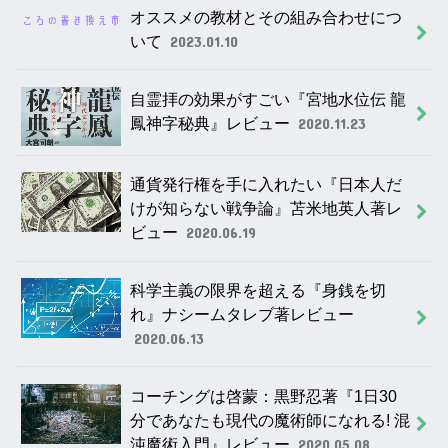
オススメの教材とその組み合わせにつ
いて
2023.01.10
自霊拝の効果がすごい『宮地水位伝 龍
鳳神字秘典』レビュー
2020.11.23
通貨発行権を手に入れたい『日本人だ
けが知らない戦争論』苫米地英人著レ
ビュー
2020.06.19
科学主義の限界を超える『身銭を切
れ』ナシームタレブ著レビュー
2020.06.13
コーチングは啓蒙：黒野忍著『1日30
分であなたも現代の魔術師になれる! 混
沌魔術入門』レビュー
2020.05.08