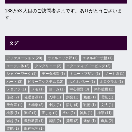
138,553 人目のご訪問者さまです。ありがとうございま
す。
タグ
アファメーション
(20)
ウェルニッケ野
(1)
エネルギー伝授
(1)
エーテル体
(2)
クンダリニー
(2)
コグニティブドーピング
(2)
シャドーワーク
(1)
データ構造
(1)
トニー・ブザン
(1)
ノート術
(1)
ハート
(3)
ビリーフシステム
(12)
ホメオパシー
(1)
ホログラム
(1)
メタファ
(1)
メモ
(1)
ヨーガ
(1)
中心視野
(3)
体外離脱
(2)
使命
(2)
催眠音源
(1)
入神
(1)
創発
(1)
勉強
(1)
呪殺
(1)
天台宗
(1)
太極拳
(3)
小説
(1)
悟り
(4)
戦術
(1)
文法
(1)
検索
(1)
楽式
(1)
正しさ
(1)
祓い
(2)
神具
(1)
神話
(11)
縁起
(6)
義務教育
(1)
習慣
(2)
覚醒
(2)
迷信
(1)
道具
(2)
霊能
(1)
龍神祝詞
(1)