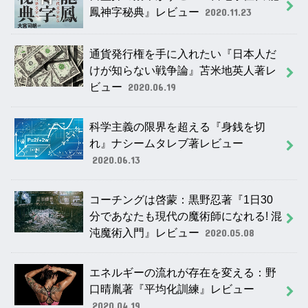
鳳神字秘典』レビュー
2020.11.23
通貨発行権を手に入れたい『日本人だ
けが知らない戦争論』苫米地英人著レ
ビュー
2020.06.19
科学主義の限界を超える『身銭を切
れ』ナシームタレブ著レビュー
2020.06.13
コーチングは啓蒙：黒野忍著『1日30
分であなたも現代の魔術師になれる! 混
沌魔術入門』レビュー
2020.05.08
エネルギーの流れが存在を変える：野
口晴胤著『平均化訓練』レビュー
2020.04.19