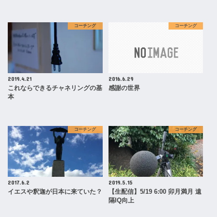
コーチング
コーチング
2019.4.21
2016.6.29
これならできるチャネリングの基
感謝の世界
本
コーチング
コーチング
2017.6.2
2019.5.15
イエスや釈迦が日本に来ていた？
【生配信】5/19 6:00 卯月満月 遠
隔IQ向上