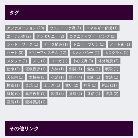
タグ
アファメーション
(20)
ウェルニッケ野
(1)
エネルギー伝授
(1)
エーテル体
(2)
クンダリニー
(2)
コグニティブドーピング
(2)
シャドーワーク
(1)
データ構造
(1)
トニー・ブザン
(1)
ノート術
(1)
ハート
(3)
ビリーフシステム
(12)
ホメオパシー
(1)
ホログラム
(1)
メタファ
(1)
メモ
(1)
ヨーガ
(1)
中心視野
(3)
体外離脱
(2)
使命
(2)
催眠音源
(1)
入神
(1)
創発
(1)
勉強
(1)
呪殺
(1)
天台宗
(1)
太極拳
(3)
小説
(1)
悟り
(4)
戦術
(1)
文法
(1)
検索
(1)
楽式
(1)
正しさ
(1)
祓い
(2)
神具
(1)
神話
(11)
縁起
(6)
義務教育
(1)
習慣
(2)
覚醒
(2)
迷信
(1)
道具
(2)
霊能
(1)
龍神祝詞
(1)
その他リンク