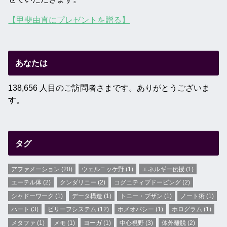
【甲斐由直にプレゼントを贈る】
あなたは
138,656 人目のご訪問者さまです。ありがとうございま
す。
タグ
アファメーション
(20)
ウェルニッケ野
(1)
エネルギー伝授
(1)
エーテル体
(2)
クンダリニー
(2)
コグニティブドーピング
(2)
シャドーワーク
(1)
データ構造
(1)
トニー・ブザン
(1)
ノート術
(1)
ハート
(3)
ビリーフシステム
(12)
ホメオパシー
(1)
ホログラム
(1)
メタファ
(1)
メモ
(1)
ヨーガ
(1)
中心視野
(3)
体外離脱
(2)