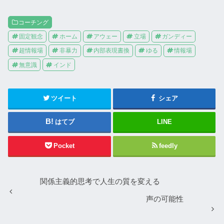
コーチング
固定観念
ホーム
アウェー
立場
ガンディー
超情報場
非暴力
内部表現書換
ゆる
情報場
無意識
インド
ツイート
シェア
はてブ
LINE
Pocket
feedly
関係主義的思考で人生の質を変える
声の可能性