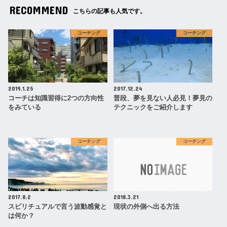
RECOMMEND
こちらの記事も人気です。
コーチング
コーチング
2019.1.25
2017.12.24
コーチは知識習得に2つの方向性
普段、夢を見ない人必見！夢見の
をみている
テクニックをご紹介します
コーチング
コーチング
2017.8.2
2018.3.21
スピリチュアルで言う波動感覚と
現状の外側へ出る方法
は何か？