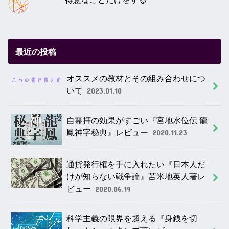
最近の投稿
オススメの教材とその組み合わせにつ
いて
2023.01.10
自霊拝の効果がすごい『宮地水位伝 龍
鳳神字秘典』レビュー
2020.11.23
通貨発行権を手に入れたい『日本人だ
けが知らない戦争論』苫米地英人著レ
ビュー
2020.06.19
科学主義の限界を超える『身銭を切