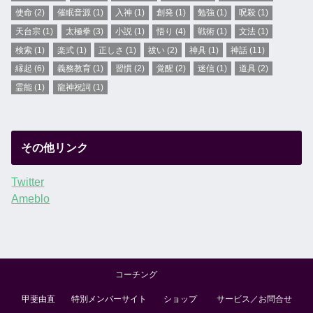
使命
(2)
催眠音源
(1)
入神
(1)
創発
(1)
勉強
(1)
呪殺
(1)
天台宗
(1)
太極拳
(3)
小説
(1)
悟り
(4)
戦術
(1)
文法
(1)
検索
(1)
楽式
(1)
正しさ
(1)
祓い
(2)
神具
(1)
神話
(11)
縁起
(6)
義務教育
(1)
習慣
(2)
覚醒
(2)
迷信
(1)
道具
(2)
霊能
(1)
龍神祝詞
(1)
その他リンク
Twitter
Ameblo
コーチング
甲斐由直
特別メンバーサイト
ショップ
サービス／お問合せ