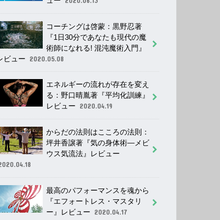
ュー
2020.06.13
コーチングは啓蒙：黒野忍著
『1日30分であなたも現代の魔
術師になれる! 混沌魔術入門』
レビュー
2020.05.08
エネルギーの流れが存在を変え
る：野口晴胤著『平均化訓練』
レビュー
2020.04.19
からだの法則はこころの法則：
坪井香譲著『気の身体術―メビ
ウス気流法』レビュー
2020.04.18
最高のパフォーマンスを魂から
『エフォートレス・マスタリ
ー』レビュー
2020.04.17