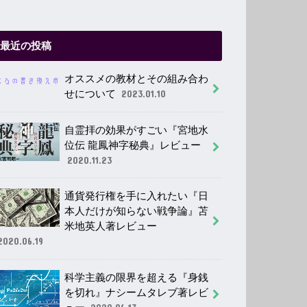
最近の投稿
オススメの教材とその組み合わ
せについて
2023.01.10
自霊拝の効果がすごい『宮地水
位伝 龍鳳神字秘典』レビュー
2020.11.23
通貨発行権を手に入れたい『日
本人だけが知らない戦争論』苫
米地英人著レビュー
2020.06.19
科学主義の限界を超える『身銭
を切れ』ナシームタレブ著レビ