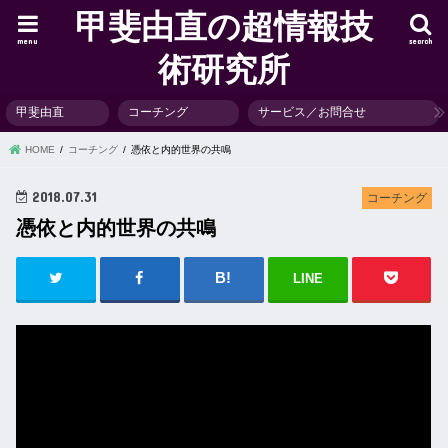
甲斐由直の超情報技
menu
search
術研究所
甲斐由直
コーチング
サービス／お問合せ
HOME
コーチング
憑依と内的世界の共鳴
2018.07.31
コーチング
憑依と内的世界の共鳴
LINE