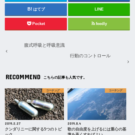
はてブ
LINE
Pocket
feedly
腹式呼吸と呼吸意識
行動のコントロール
RECOMMEND
こちらの記事も人気です。
コーチング
コーチング
2019.2.27
2019.8.4
クンダリニーに関する5つのトピ
歌の自由度を上げるには重心の基
ック
準を高くすればよい