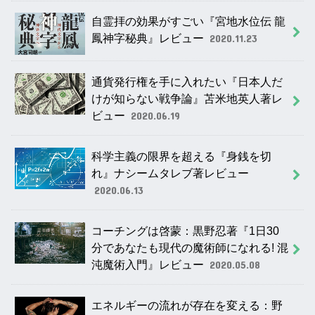
自霊拝の効果がすごい『宮地水位伝 龍
鳳神字秘典』レビュー
2020.11.23
通貨発行権を手に入れたい『日本人だ
けが知らない戦争論』苫米地英人著レ
ビュー
2020.06.19
科学主義の限界を超える『身銭を切
れ』ナシームタレブ著レビュー
2020.06.13
コーチングは啓蒙：黒野忍著『1日30
分であなたも現代の魔術師になれる! 混
沌魔術入門』レビュー
2020.05.08
エネルギーの流れが存在を変える：野