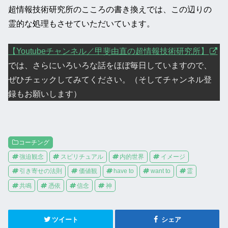
超情報技術研究所のこころの書き換えでは、この辺りの
霊的な処理もさせていただいています。
【Youtubeチャンネル／甲斐由直の超情報技術研究所】
では、さらにいろいろな話をほぼ毎日していますので、
ぜひチェックしてみてください。（そしてチャンネル登
録もお願いします）
コーチング
強迫観念
スピリチュアル
内的世界
イメージ
引き寄せの法則
価値観
have to
want to
霊
共鳴
憑依
信念
神
ツイート
シェア