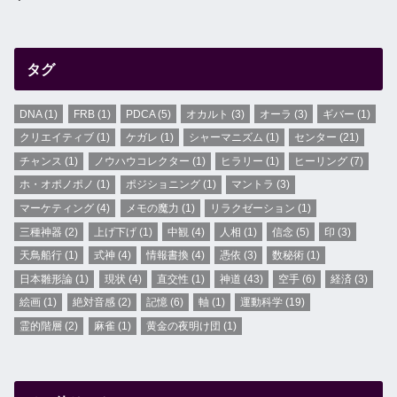
タグ
DNA
(1)
FRB
(1)
PDCA
(5)
オカルト
(3)
オーラ
(3)
ギバー
(1)
クリエイティブ
(1)
ケガレ
(1)
シャーマニズム
(1)
センター
(21)
チャンス
(1)
ノウハウコレクター
(1)
ヒラリー
(1)
ヒーリング
(7)
ホ・オポノポノ
(1)
ポジショニング
(1)
マントラ
(3)
マーケティング
(4)
メモの魔力
(1)
リラクゼーション
(1)
三種神器
(2)
上げ下げ
(1)
中観
(4)
人相
(1)
信念
(5)
印
(3)
天鳥船行
(1)
式神
(4)
情報書換
(4)
憑依
(3)
数秘術
(1)
日本雛形論
(1)
現状
(4)
直交性
(1)
神道
(43)
空手
(6)
経済
(3)
絵画
(1)
絶対音感
(2)
記憶
(6)
軸
(1)
運動科学
(19)
霊的階層
(2)
麻雀
(1)
黄金の夜明け団
(1)