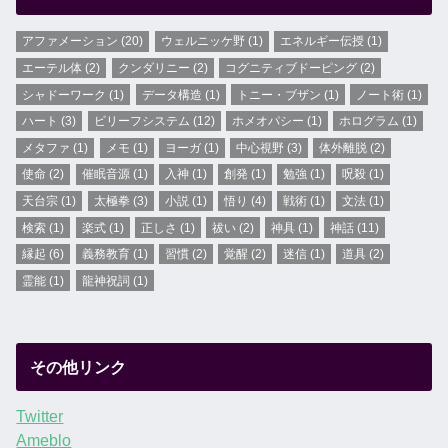
アファメーション
(20)
ウェルニッケ野
(1)
エネルギー伝授
(1)
エーテル体
(2)
クンダリニー
(2)
コグニティブドーピング
(2)
シャドーワーク
(1)
データ構造
(1)
トニー・ブザン
(1)
ノート術
(1)
ハート
(3)
ビリーフシステム
(12)
ホメオパシー
(1)
ホログラム
(1)
メタファ
(1)
メモ
(1)
ヨーガ
(1)
中心視野
(3)
体外離脱
(2)
使命
(2)
催眠音源
(1)
入神
(1)
創発
(1)
勉強
(1)
呪殺
(1)
天台宗
(1)
太極拳
(3)
小説
(1)
悟り
(4)
戦術
(1)
文法
(1)
検索
(1)
楽式
(1)
正しさ
(1)
祓い
(2)
神具
(1)
神話
(11)
縁起
(6)
義務教育
(1)
習慣
(2)
覚醒
(2)
迷信
(1)
道具
(2)
霊能
(1)
龍神祝詞
(1)
その他リンク
Twitter
Ameblo