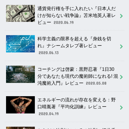
通貨発行権を手に入れたい『日本人だ
けが知らない戦争論』苫米地英人著レ
ビュー
2020.06.19
科学主義の限界を超える『身銭を切
れ』ナシームタレブ著レビュー
2020.06.13
コーチングは啓蒙：黒野忍著『1日30
分であなたも現代の魔術師になれる! 混
沌魔術入門』レビュー
2020.05.08
エネルギーの流れが存在を変える：野
口晴胤著『平均化訓練』レビュー
2020.04.19