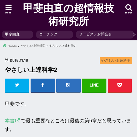
甲斐由直の超情報技
menu
search
術研究所
甲斐由直
コーチング
サービス／お問合せ
HOME
やさしい上達科学
やさしい上達科学2
2016.11.18
やさしい上達科学
やさしい上達科学2
LINE
甲斐です。
本書
で最も重要なところは最後の第6章だと思っていま
す。