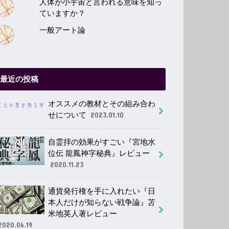
人体が小宇宙と言われる意味を知っ
ていますか？
一般アート論
最近の投稿
オススメの教材とその組み合わ
せについて
2023.01.10
自霊拝の効果がすごい『宮地水
位伝 龍鳳神字秘典』レビュー
2020.11.23
通貨発行権を手に入れたい『日
本人だけが知らない戦争論』苫
米地英人著レビュー
2020.06.19