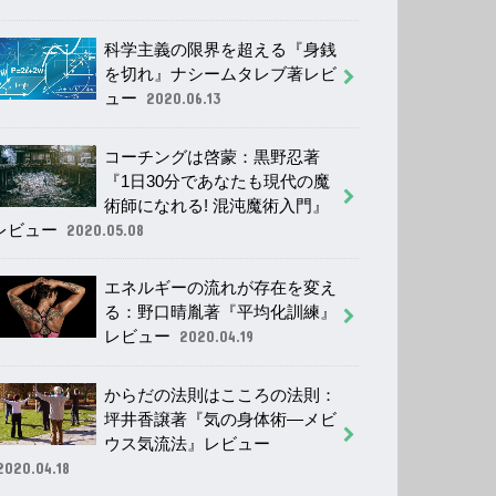
科学主義の限界を超える『身銭
を切れ』ナシームタレブ著レビ
ュー
2020.06.13
コーチングは啓蒙：黒野忍著
『1日30分であなたも現代の魔
術師になれる! 混沌魔術入門』
レビュー
2020.05.08
エネルギーの流れが存在を変え
る：野口晴胤著『平均化訓練』
レビュー
2020.04.19
からだの法則はこころの法則：
坪井香譲著『気の身体術―メビ
ウス気流法』レビュー
2020.04.18