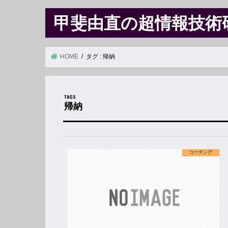
甲斐由直の超情報技術
HOME
タグ : 帰納
帰納
コーチング