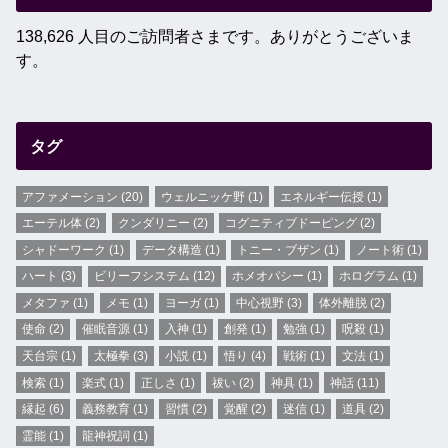
138,626 人目のご訪問者さまです。ありがとうございま
す。
タグ
アファメーション
(20)
ウェルニッケ野
(1)
エネルギー伝授
(1)
エーテル体
(2)
クンダリニー
(2)
コグニティブドーピング
(2)
シャドーワーク
(1)
データ構造
(1)
トニー・ブザン
(1)
ノート術
(1)
ハート
(3)
ビリーフシステム
(12)
ホメオパシー
(1)
ホログラム
(1)
メタファ
(1)
メモ
(1)
ヨーガ
(1)
中心視野
(3)
体外離脱
(2)
使命
(2)
催眠音源
(1)
入神
(1)
創発
(1)
勉強
(1)
呪殺
(1)
天台宗
(1)
太極拳
(3)
小説
(1)
悟り
(4)
戦術
(1)
文法
(1)
検索
(1)
楽式
(1)
正しさ
(1)
祓い
(2)
神具
(1)
神話
(11)
縁起
(6)
義務教育
(1)
習慣
(2)
覚醒
(2)
迷信
(1)
道具
(2)
霊能
(1)
龍神祝詞
(1)