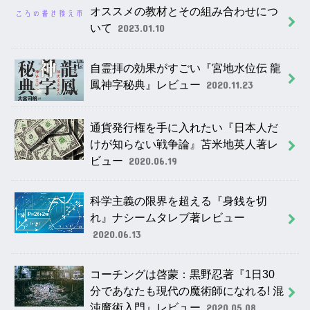
オススメの教材とその組み合わせにつ
いて
2023.01.10
自霊拝の効果がすごい『宮地水位伝 龍
鳳神字秘典』レビュー
2020.11.23
通貨発行権を手に入れたい『日本人だ
けが知らない戦争論』苫米地英人著レ
ビュー
2020.06.19
科学主義の限界を超える『身銭を切
れ』ナシームタレブ著レビュー
2020.06.13
コーチングは啓蒙：黒野忍著『1日30
分であなたも現代の魔術師になれる! 混
沌魔術入門』レビュー
2020.05.08