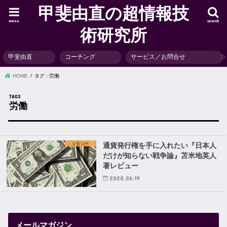
甲斐由直の超情報技
menu
search
術研究所
甲斐由直
コーチング
サービス／お問合せ
HOME
タグ : 労働
労働
レビュー
通貨発行権を手に入れたい『日本人
だけが知らない戦争論』苫米地英人
著レビュー
2020.06.19
メールマガジン