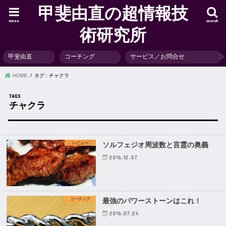
甲斐由直の超情報技
menu
search
術研究所
甲斐由直
コーチング
サービス／お問合せ
HOME
タグ : チャクラ
チャクラ
レビュー
ソルフェジオ周波数と言霊の奥義
2016.12.07
コーチング
最強のパワーストーンはこれ！
2016.07.24