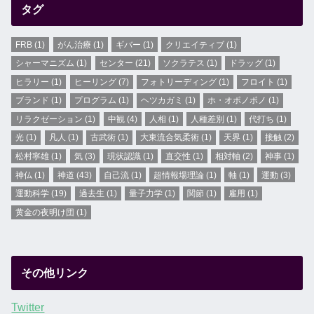
タグ
FRB
(1)
がん治療
(1)
ギバー
(1)
クリエイティブ
(1)
シャーマニズム
(1)
センター
(21)
ソクラテス
(1)
ドラッグ
(1)
ヒラリー
(1)
ヒーリング
(7)
フォトリーディング
(1)
フロイト
(1)
ブランド
(1)
プログラム
(1)
ヘツカガミ
(1)
ホ・オポノポノ
(1)
リラクゼーション
(1)
中観
(4)
人相
(1)
人種差別
(1)
代打ち
(1)
光
(1)
凡人
(1)
古武術
(1)
大東流合気柔術
(1)
天界
(1)
接触
(2)
松村寧雄
(1)
気
(3)
現状認識
(1)
直交性
(1)
相対軸
(2)
神事
(1)
神仏
(1)
神道
(43)
自己流
(1)
超情報場理論
(1)
軸
(1)
運動
(3)
運動科学
(19)
過去生
(1)
量子力学
(1)
関節
(1)
雇用
(1)
黄金の夜明け団
(1)
その他リンク
Twitter