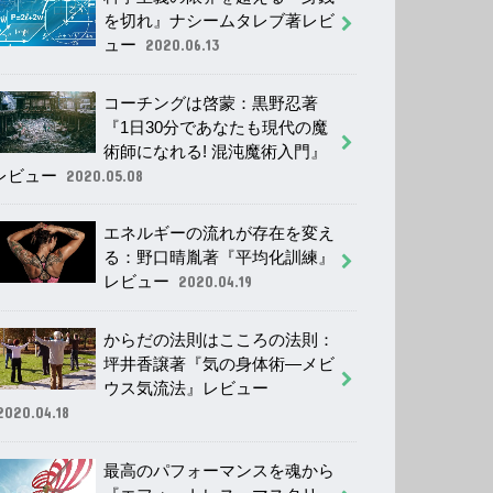
を切れ』ナシームタレブ著レビ
ュー
2020.06.13
コーチングは啓蒙：黒野忍著
『1日30分であなたも現代の魔
術師になれる! 混沌魔術入門』
レビュー
2020.05.08
エネルギーの流れが存在を変え
る：野口晴胤著『平均化訓練』
レビュー
2020.04.19
からだの法則はこころの法則：
坪井香譲著『気の身体術―メビ
ウス気流法』レビュー
2020.04.18
最高のパフォーマンスを魂から