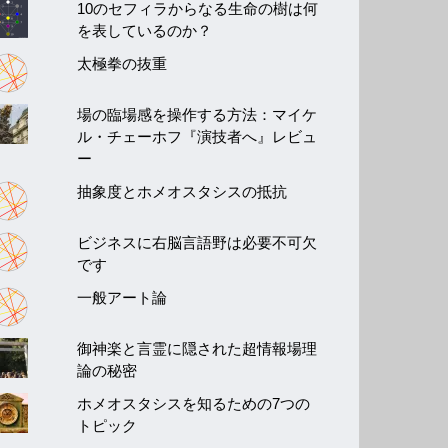
10のセフィラからなる生命の樹は何
を表しているのか？
太極拳の抜重
場の臨場感を操作する方法：マイケ
ル・チェーホフ『演技者へ』レビュ
ー
抽象度とホメオスタシスの抵抗
ビジネスに右脳言語野は必要不可欠
です
一般アート論
御神楽と言霊に隠された超情報場理
論の秘密
ホメオスタシスを知るための7つの
トピック