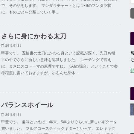
で、その話をします。 マンダラチャートとは 9×9のマンダラ状
に、ものごとを分類していく手…
さらに身にかわる太刀
2016.01.26
甲斐です。 五輪書の太刀にかわる身という記載が深く、先日も稽
古の中でさらに新しい意味を認識しました。 コーチングで言え
ば、まさにスコトーマの原理ですね。 KAIの場合、ということで参
考程度に書いておきますが、ゆるんだ身体…
バランスホイール
2016.01.21
甲斐です。 趣味といえば、年末、5年ぶりぐらいに新しいギターを
買いました。 フルアコースティックギターといって、エレキギタ