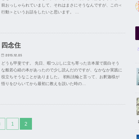
前おっしゃられていまして、それはまさにそうなんですが、この＜
行動＞というお話をしたいと思います。 …
四念住
2015.12.05
どうも甲斐です。 先日、暇つぶしに立ち寄った古本屋で面白そう
な般若心経の本があったので少し読んだのですが、なかなか実践に
役立ちそうなことがありました。 初転法輪と言って、お釈迦様が
悟りをひらいてから最初に教えを説いた時の…
<
1
2