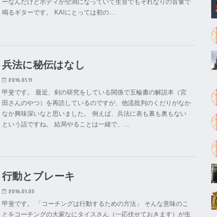
ーなんだけどボディが空洞になっていて生音でもそれなりの音量で
鳴るギターです。 KAIにとっては初の…
兵法に秘伝はなし
2016.01.11
甲斐です。 最近、剣の研究をしている関係で五輪書の解説本（宮
田さんのやつ）を再読しているのですが、他流批判のくだりがなか
なか興味深いなと思いました。 例えば、兵法に表も裏も奥もない
という話ですね。 結局やることは一緒で、…
行動とブレーキ
2016.01.05
甲斐です。 「コーチングは行動するための方法」 そんな意味のこ
とをコーチングの大家なにタイスさん（一応伏せておきます）が生