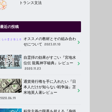
トランス文法
最近の投稿
オススメの教材とその組み合わ
せについて
2023.01.10
自霊拝の効果がすごい『宮地水
位伝 龍鳳神字秘典』レビュー
2020.11.23
通貨発行権を手に入れたい『日
本人だけが知らない戦争論』苫
米地英人著レビュー
2020.06.19
科学主義の限界を超える『身銭