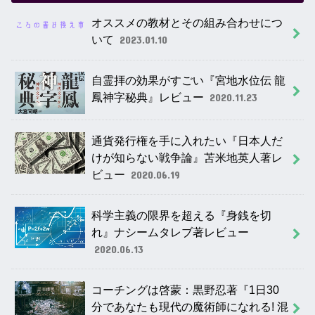
オススメの教材とその組み合わせにつ
いて
2023.01.10
自霊拝の効果がすごい『宮地水位伝 龍
鳳神字秘典』レビュー
2020.11.23
通貨発行権を手に入れたい『日本人だ
けが知らない戦争論』苫米地英人著レ
ビュー
2020.06.19
科学主義の限界を超える『身銭を切
れ』ナシームタレブ著レビュー
2020.06.13
コーチングは啓蒙：黒野忍著『1日30
分であなたも現代の魔術師になれる! 混