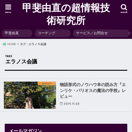
甲斐由直の超情報技
menu
search
術研究所
甲斐由直
コーチング
サービス／お問合せ
HOME
タグ : エラノス会議
エラノス会議
レビュー
物語形式のノウハウ本の読み方『エ
ンリケ・バリオスの魔法の学校』レ
ビュー
2019.11.08
メールマガジン