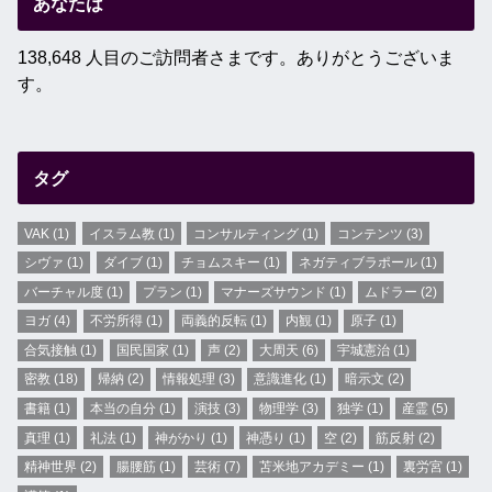
あなたは
138,648 人目のご訪問者さまです。ありがとうございま
す。
タグ
VAK
(1)
イスラム教
(1)
コンサルティング
(1)
コンテンツ
(3)
シヴァ
(1)
ダイブ
(1)
チョムスキー
(1)
ネガティブラポール
(1)
バーチャル度
(1)
プラン
(1)
マナーズサウンド
(1)
ムドラー
(2)
ヨガ
(4)
不労所得
(1)
両義的反転
(1)
内観
(1)
原子
(1)
合気接触
(1)
国民国家
(1)
声
(2)
大周天
(6)
宇城憲治
(1)
密教
(18)
帰納
(2)
情報処理
(3)
意識進化
(1)
暗示文
(2)
書籍
(1)
本当の自分
(1)
演技
(3)
物理学
(3)
独学
(1)
産霊
(5)
真理
(1)
礼法
(1)
神がかり
(1)
神憑り
(1)
空
(2)
筋反射
(2)
精神世界
(2)
腸腰筋
(1)
芸術
(7)
苫米地アカデミー
(1)
裏労宮
(1)