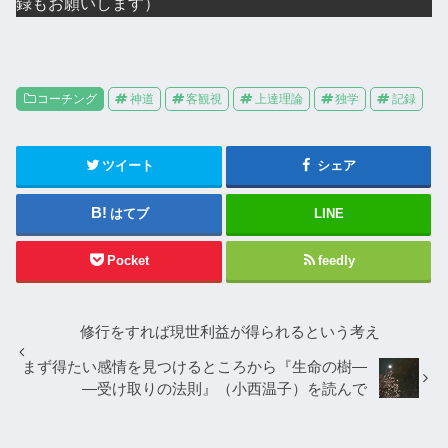
録もお願いします）
コーチング
神道
客観視
上達理論
独学
記録
ツイート
シェア
はてブ
LINE
Pocket
feedly
修行をすれば現世利益が得られるという考え
まず得たい感情を見つけるところから『生命の樹―
―受け取りの法則』（小西温子）を読んで