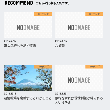
RECOMMEND
こちらの記事も人気です。
コーチング
コーチング
2016.7.16
2016.6.16
嫌な気持ちを消す技術
八父韻
コーチング
コーチング
2018.10.5
2018.1.10
超情報場を定義するとわかること
修行をすれば現世利益が得られる
という考え