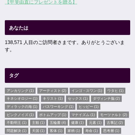
【甲斐由直にプレゼントを贈る】
あなたは
138,571 人目のご訪問者さまです。ありがとうございま
す。
タグ
アンカリング
(1)
アーティスト
(2)
インゴ・スワン
(1)
ウタヒ
(1)
キネシオロジー
(1)
キリスト
(1)
セックス
(1)
ダヴィンチ脳
(2)
ディラックの海
(1)
パスワーキング
(1)
ヒッピー
(1)
ピンクノイズ
(1)
ボトムアップ
(1)
マナイズム
(1)
モーツァルト
(2)
不動明王
(1)
主観
(1)
五輪書
(4)
健康
(1)
元素
(1)
古事記
(2)
問題解決
(1)
天国
(1)
客体
(1)
家柄
(1)
寿命
(1)
思考層
(1)