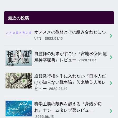
最近の投稿
オススメの教材とその組み合わせにつ
いて
2023.01.10
自霊拝の効果がすごい『宮地水位伝 龍
鳳神字秘典』レビュー
2020.11.23
通貨発行権を手に入れたい『日本人だ
けが知らない戦争論』苫米地英人著レ
ビュー
2020.06.19
科学主義の限界を超える『身銭を切
れ』ナシームタレブ著レビュー
2020.06.13