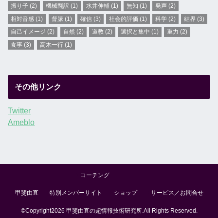
振り子
(2)
機械翻訳
(1)
水井伸輔
(1)
無知
(1)
発声
(2)
相対音感
(1)
督脈
(1)
確信
(3)
社会的評価
(1)
科学
(2)
結界
(3)
自己イメージ
(2)
自然
(2)
道教
(2)
選択と集中
(1)
重力
(2)
食事
(3)
高木一行
(1)
その他リンク
Twitter
Ameblo
コーチング
甲斐由直
特別メンバーサイト
ショップ
サービス／お問合せ
©Copyright2026
甲斐由直の超情報技術研究所
.All Rights Reserved.