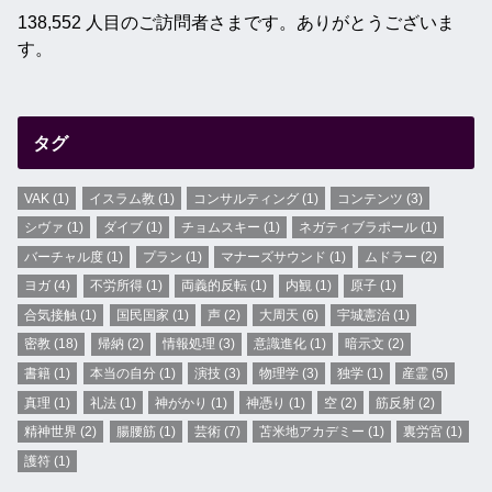
138,552 人目のご訪問者さまです。ありがとうございま
す。
タグ
VAK
(1)
イスラム教
(1)
コンサルティング
(1)
コンテンツ
(3)
シヴァ
(1)
ダイブ
(1)
チョムスキー
(1)
ネガティブラポール
(1)
バーチャル度
(1)
プラン
(1)
マナーズサウンド
(1)
ムドラー
(2)
ヨガ
(4)
不労所得
(1)
両義的反転
(1)
内観
(1)
原子
(1)
合気接触
(1)
国民国家
(1)
声
(2)
大周天
(6)
宇城憲治
(1)
密教
(18)
帰納
(2)
情報処理
(3)
意識進化
(1)
暗示文
(2)
書籍
(1)
本当の自分
(1)
演技
(3)
物理学
(3)
独学
(1)
産霊
(5)
真理
(1)
礼法
(1)
神がかり
(1)
神憑り
(1)
空
(2)
筋反射
(2)
精神世界
(2)
腸腰筋
(1)
芸術
(7)
苫米地アカデミー
(1)
裏労宮
(1)
護符
(1)