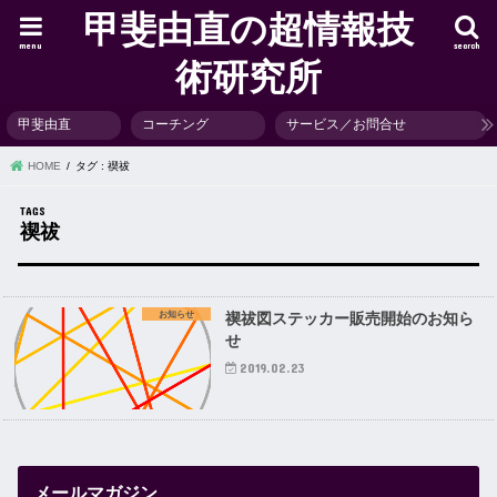
甲斐由直の超情報技
menu
search
術研究所
甲斐由直
コーチング
サービス／お問合せ
HOME
タグ : 禊祓
禊祓
お知らせ
禊祓図ステッカー販売開始のお知ら
せ
2019.02.23
メールマガジン