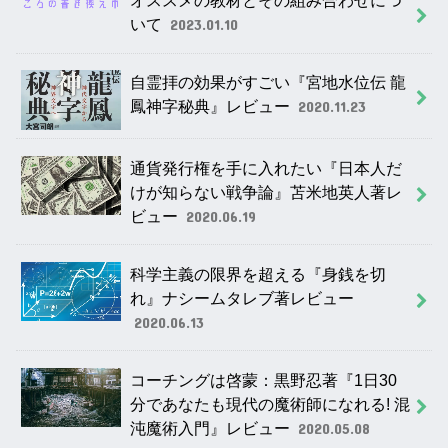
オススメの教材とその組み合わせにつ
いて
2023.01.10
自霊拝の効果がすごい『宮地水位伝 龍
鳳神字秘典』レビュー
2020.11.23
通貨発行権を手に入れたい『日本人だ
けが知らない戦争論』苫米地英人著レ
ビュー
2020.06.19
科学主義の限界を超える『身銭を切
れ』ナシームタレブ著レビュー
2020.06.13
コーチングは啓蒙：黒野忍著『1日30
分であなたも現代の魔術師になれる! 混
沌魔術入門』レビュー
2020.05.08