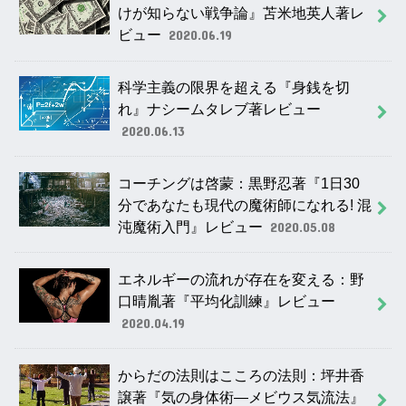
けが知らない戦争論』苫米地英人著レ
ビュー
2020.06.19
科学主義の限界を超える『身銭を切
れ』ナシームタレブ著レビュー
2020.06.13
コーチングは啓蒙：黒野忍著『1日30
分であなたも現代の魔術師になれる! 混
沌魔術入門』レビュー
2020.05.08
エネルギーの流れが存在を変える：野
口晴胤著『平均化訓練』レビュー
2020.04.19
からだの法則はこころの法則：坪井香
譲著『気の身体術―メビウス気流法』