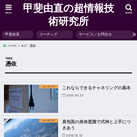
甲斐由直の超情報技
menu
search
術研究所
甲斐由直
コーチング
サービス／お問合せ
HOME
タグ : 憑依
憑依
コーチング
これならできるチャネリングの基本
2019.04.21
コーチング
肩包面の身体意識で式神と上手につ
きあう
2018.10.12