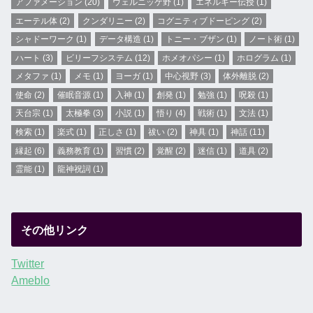
アファメーション
(20)
ウェルニッケ野
(1)
エネルギー伝授
(1)
エーテル体
(2)
クンダリニー
(2)
コグニティブドーピング
(2)
シャドーワーク
(1)
データ構造
(1)
トニー・ブザン
(1)
ノート術
(1)
ハート
(3)
ビリーフシステム
(12)
ホメオパシー
(1)
ホログラム
(1)
メタファ
(1)
メモ
(1)
ヨーガ
(1)
中心視野
(3)
体外離脱
(2)
使命
(2)
催眠音源
(1)
入神
(1)
創発
(1)
勉強
(1)
呪殺
(1)
天台宗
(1)
太極拳
(3)
小説
(1)
悟り
(4)
戦術
(1)
文法
(1)
検索
(1)
楽式
(1)
正しさ
(1)
祓い
(2)
神具
(1)
神話
(11)
縁起
(6)
義務教育
(1)
習慣
(2)
覚醒
(2)
迷信
(1)
道具
(2)
霊能
(1)
龍神祝詞
(1)
その他リンク
Twitter
Ameblo