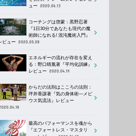
ュー
2020.06.13
コーチングは啓蒙：黒野忍著
『1日30分であなたも現代の魔
術師になれる! 混沌魔術入門』
レビュー
2020.05.08
エネルギーの流れが存在を変え
る：野口晴胤著『平均化訓練』
レビュー
2020.04.19
からだの法則はこころの法則：
坪井香譲著『気の身体術―メビ
ウス気流法』レビュー
2020.04.18
最高のパフォーマンスを魂から
『エフォートレス・マスタリ