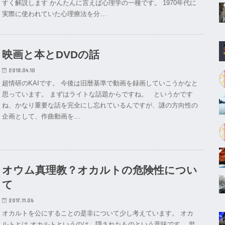
すく解説します かんたんに言えば心理学の一種です。 1970年代に
実際に使われていた心理療法を分…
映画と本とDVDの話
2018.04.10
超情研のKAIです。 今後は旧暦基準で動画を録画していこうかなと
思っています。 まずはライトな話題からですね。 というかです
ね、かなり重要な話を完全にし忘れているんですが、謎の方向性の
企画として、作曲動画を…
オウム真理教？オカルトの危険性につい
て
2017.11.06
オカルトを公にすることの是非について少し考えています。 オカ
ルトとは オカルトというのは、隠されたものという意味です。 世