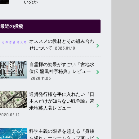
いのか
最近の投稿
オススメの教材とその組み合わ
せについて
2023.01.10
自霊拝の効果がすごい『宮地水
位伝 龍鳳神字秘典』レビュー
2020.11.23
通貨発行権を手に入れたい『日
本人だけが知らない戦争論』苫
米地英人著レビュー
2020.06.19
科学主義の限界を超える『身銭
を切れ』ナシームタレブ著レビ