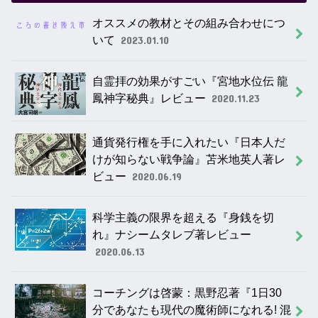
オススメの教材とその組み合わせにつ
いて
2023.01.10
自霊拝の効果がすごい『宮地水位伝 龍
鳳神字秘典』レビュー
2020.11.23
通貨発行権を手に入れたい『日本人だ
けが知らない戦争論』苫米地英人著レ
ビュー
2020.06.19
科学主義の限界を超える『身銭を切
れ』ナシームタレブ著レビュー
2020.06.13
コーチングは啓蒙：黒野忍著『1日30
分であなたも現代の魔術師になれる! 混