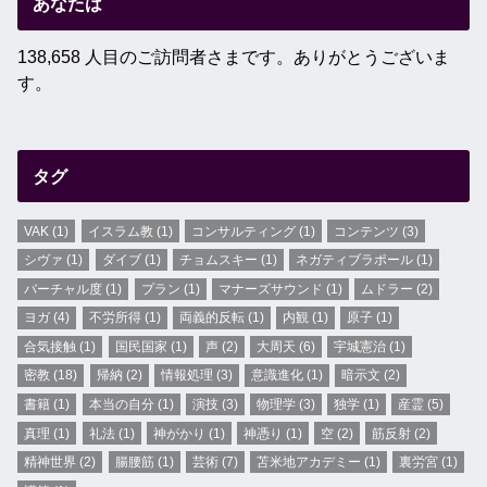
あなたは
138,658 人目のご訪問者さまです。ありがとうございま
す。
タグ
VAK
(1)
イスラム教
(1)
コンサルティング
(1)
コンテンツ
(3)
シヴァ
(1)
ダイブ
(1)
チョムスキー
(1)
ネガティブラポール
(1)
バーチャル度
(1)
プラン
(1)
マナーズサウンド
(1)
ムドラー
(2)
ヨガ
(4)
不労所得
(1)
両義的反転
(1)
内観
(1)
原子
(1)
合気接触
(1)
国民国家
(1)
声
(2)
大周天
(6)
宇城憲治
(1)
密教
(18)
帰納
(2)
情報処理
(3)
意識進化
(1)
暗示文
(2)
書籍
(1)
本当の自分
(1)
演技
(3)
物理学
(3)
独学
(1)
産霊
(5)
真理
(1)
礼法
(1)
神がかり
(1)
神憑り
(1)
空
(2)
筋反射
(2)
精神世界
(2)
腸腰筋
(1)
芸術
(7)
苫米地アカデミー
(1)
裏労宮
(1)