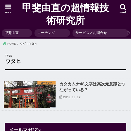
甲斐由直の超情報技
menu
search
術研究所
甲斐由直
コーチング
サービス／お問合せ
HOME
タグ : ウタヒ
ウタヒ
コーチング
カタカムナ48文字は高次元意識とつ
ながっている？
2019.02.07
メールマガジン