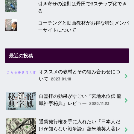
引き寄せの法則は丹田で3ステップ化でき
る
コーチングと動画教材がお得な特別メンバ
ーサイトについて
最近の投稿
オススメの教材とその組み合わせにつ
いて
2023.01.10
自霊拝の効果がすごい『宮地水位伝 龍
鳳神字秘典』レビュー
2020.11.23
通貨発行権を手に入れたい『日本人だ
けが知らない戦争論』苫米地英人著レ