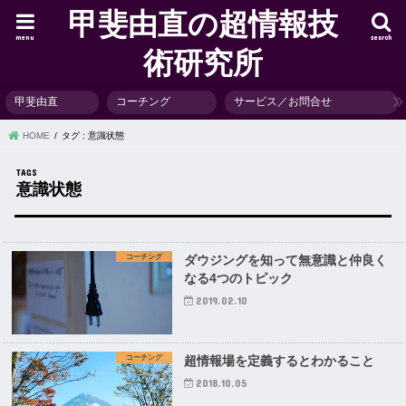
甲斐由直の超情報技
menu
search
術研究所
甲斐由直
コーチング
サービス／お問合せ
HOME
タグ : 意識状態
意識状態
コーチング
ダウジングを知って無意識と仲良く
なる4つのトピック
2019.02.10
コーチング
超情報場を定義するとわかること
2018.10.05