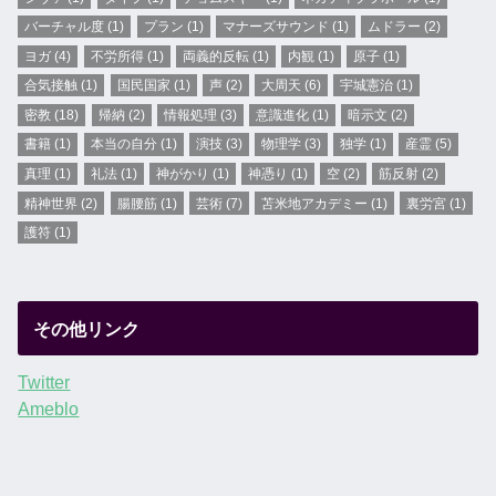
バーチャル度
(1)
プラン
(1)
マナーズサウンド
(1)
ムドラー
(2)
ヨガ
(4)
不労所得
(1)
両義的反転
(1)
内観
(1)
原子
(1)
合気接触
(1)
国民国家
(1)
声
(2)
大周天
(6)
宇城憲治
(1)
密教
(18)
帰納
(2)
情報処理
(3)
意識進化
(1)
暗示文
(2)
書籍
(1)
本当の自分
(1)
演技
(3)
物理学
(3)
独学
(1)
産霊
(5)
真理
(1)
礼法
(1)
神がかり
(1)
神憑り
(1)
空
(2)
筋反射
(2)
精神世界
(2)
腸腰筋
(1)
芸術
(7)
苫米地アカデミー
(1)
裏労宮
(1)
護符
(1)
その他リンク
Twitter
Ameblo