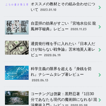
オススメの教材とその組み合わせにつ
いて
2023.01.10
自霊拝の効果がすごい『宮地水位伝 龍
鳳神字秘典』レビュー
2020.11.23
通貨発行権を手に入れたい『日本人だ
けが知らない戦争論』苫米地英人著レ
ビュー
2020.06.19
科学主義の限界を超える『身銭を切
れ』ナシームタレブ著レビュー
2020.06.13
コーチングは啓蒙：黒野忍著『1日30
分であなたも現代の魔術師になれる! 混
沌魔術入門』レビュー
2020.05.08