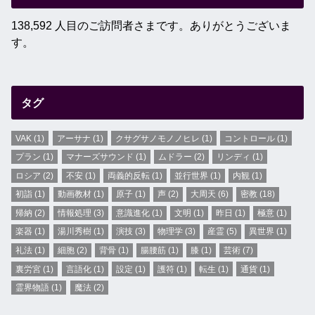
138,592 人目のご訪問者さまです。ありがとうございま
す。
タグ
VAK
(1)
アーサナ
(1)
クサグサノモノノヒレ
(1)
コントロール
(1)
プラン
(1)
マナーズサウンド
(1)
ムドラー
(2)
リンディ
(1)
ロシア
(2)
不安
(1)
両義的反転
(1)
並行世界
(1)
内観
(1)
初詣
(1)
動画教材
(1)
原子
(1)
声
(2)
大周天
(6)
密教
(18)
帰納
(2)
情報処理
(3)
意識進化
(1)
文明
(1)
昨日
(1)
極意
(1)
楽器
(1)
湯川秀樹
(1)
演技
(3)
物理学
(3)
産霊
(5)
異世界
(1)
礼法
(1)
細胞
(2)
背骨
(1)
腸腰筋
(1)
膝
(1)
芸術
(7)
裏労宮
(1)
言語化
(1)
設定
(1)
護符
(1)
転生
(1)
通貨
(1)
霊界物語
(1)
魔法
(2)