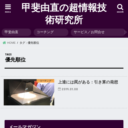
甲斐由直の超情報技
menu
search
術研究所
甲斐由直
コーチング
サービス／お問合せ
HOME
タグ : 優先順位
優先順位
コーチング
上達には罠がある：引き算の発想
2019.01.08
メールマガジン